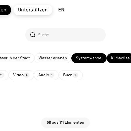
sen
Unterstützen
EN
ser in der Stadt
Wasser erleben
Systemwandel
Klimakrise
Video
Audio
Buch
21
4
1
2
58 aus 111 Elementen