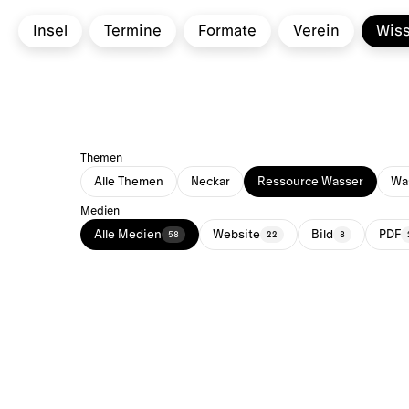
Insel
Termine
Formate
Verein
Wis
Themen
Alle Themen
Neckar
Ressource Wasser
Was
Medien
Alle Medien
Website
Bild
PDF
58
22
8