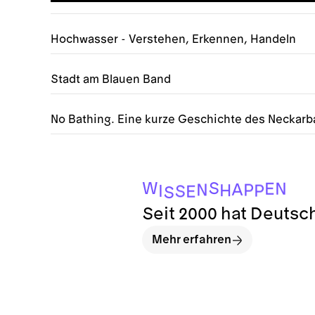
Hochwasser - Verstehen, Erkennen, Handeln
Stadt am Blauen Band
No Bathing. Eine kurze Geschichte des Neckar
S
E
S
I
P
H
P
N
A
E
N
W
S
Seit 2000 hat Deutsc
Mehr erfahren