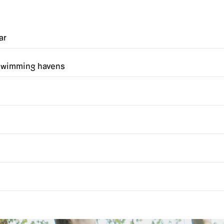
ar
o swimming havens