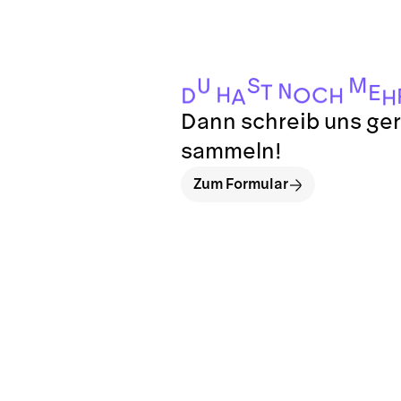
M
S
U
N
T
E
H
C
O
D
H
A
H
Dann schreib uns ger
sammeln!
Zum Formular