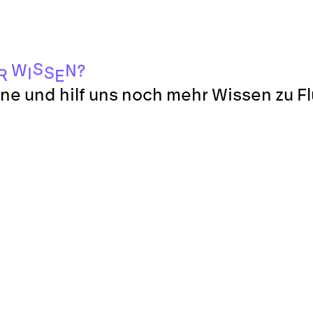
S
W
N
?
S
I
R
E
ne und hilf uns noch mehr Wissen zu F