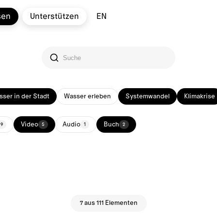
sen
Unterstützen
EN
ser in der Stadt
Wasser erleben
Systemwandel
Klimakrise
Video
Audio
Buch
29
5
1
2
7 aus 111 Elementen