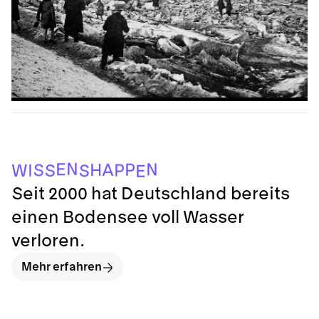
N
E
N
P
A
H
S
P
I
W
S
S
E
Seit 2000 hat Deutschland bereits
einen Bodensee voll Wasser
verloren.
Mehr erfahren