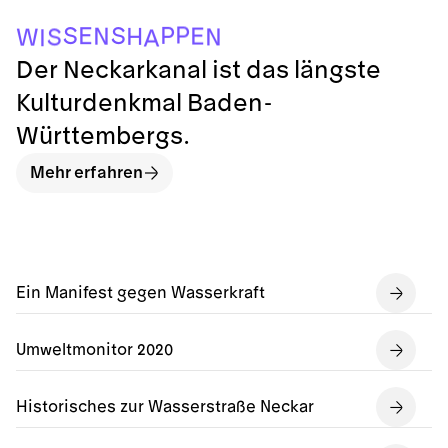
P
P
S
S
E
E
N
H
S
N
W
I
A
Der Neckarkanal ist das längste
Kulturdenkmal Baden-
Württembergs.
Mehr erfahren
Ein Manifest gegen Wasserkraft
Umweltmonitor 2020
Historisches zur Wasserstraße Neckar