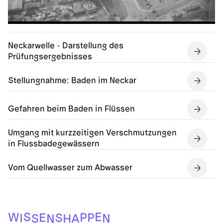
Neckarwelle - Darstellung des
Prüfungsergebnisses
Stellungnahme: Baden im Neckar
Gefahren beim Baden in Flüssen
Umgang mit kurzzeitigen Verschmutzungen
in Flussbadegewässern
Vom Quellwasser zum Abwasser
S
E
W
P
P
E
S
I
N
S
A
H
N