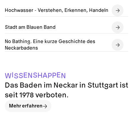
Hochwasser - Verstehen, Erkennen, Handeln
Stadt am Blauen Band
No Bathing. Eine kurze Geschichte des
Neckarbadens
I
E
S
E
H
P
A
N
S
P
N
W
S
Das Baden im Neckar in Stuttgart ist
seit 1978 verboten.
Mehr erfahren