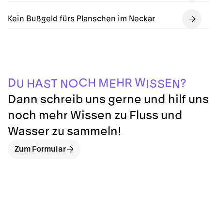
Kein Bußgeld fürs Planschen im Neckar
W
C
H
D
H
R
M
E
?
A
T
O
H
S
E
U
S
S
N
N
I
Dann schreib uns gerne und hilf uns
noch mehr Wissen zu Fluss und
Wasser zu sammeln!
Zum Formular