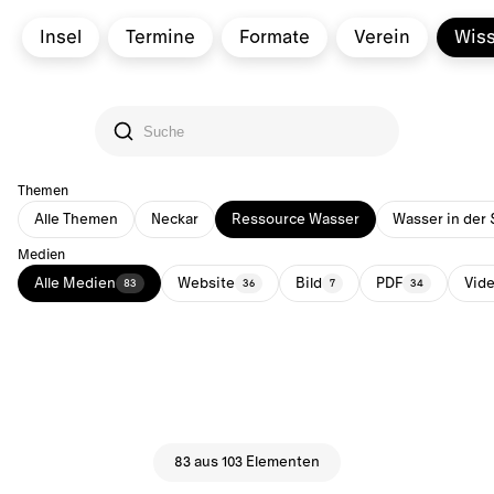
Insel
Termine
Formate
Verein
Wis
Themen
Alle Themen
Neckar
Ressource Wasser
Wasser in der 
Medien
Alle Medien
Website
Bild
PDF
Vid
83
36
7
34
83 aus 103 Elementen