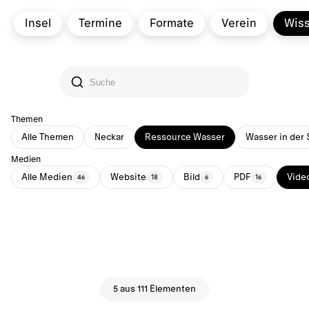
Insel
Termine
Formate
Verein
Wis
Themen
Alle Themen
Neckar
Ressource Wasser
Wasser in der 
Medien
Alle Medien
Website
Bild
PDF
Vide
46
18
6
16
5 aus 111 Elementen