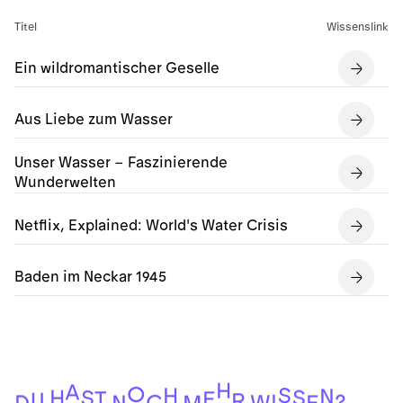
Titel
Wissenslink
Ein wildromantischer Geselle
Aus Liebe zum Wasser
Unser Wasser – Faszinierende
Wunderwelten
Netflix, Explained: World's Water Crisis
Baden im Neckar 1945
H
A
O
S
H
N
S
H
S
T
E
U
R
I
?
C