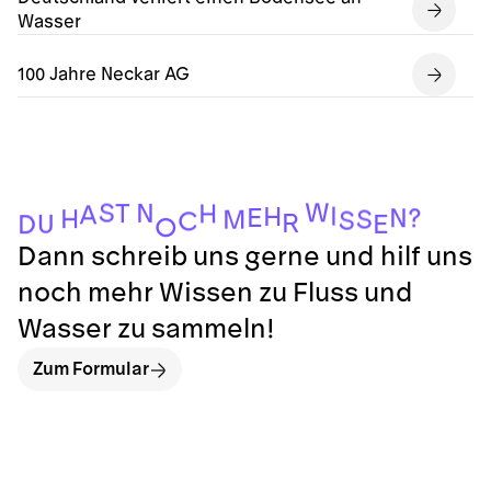
Wasser
100 Jahre Neckar AG
W
S
N
T
H
A
I
H
E
N
?
H
S
M
S
C
R
U
E
D
O
Dann schreib uns gerne und hilf uns
noch mehr Wissen zu Fluss und
Wasser zu sammeln!
Zum Formular