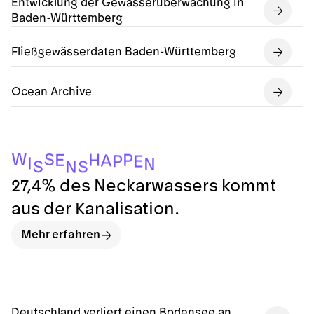
Entwicklung der Gewässerüberwachung in
Baden-Württemberg
Fließgewässerdaten Baden-Württemberg
Ocean Archive
W
S
H
P
E
A
P
E
I
N
S
S
N
27,4% des Neckarwassers kommt
aus der Kanalisation.
Mehr erfahren
Deutschland verliert einen Bodensee an