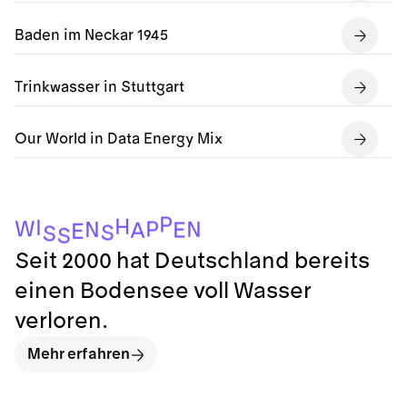
Baden im Neckar 1945
Trinkwasser in Stuttgart
Our World in Data Energy Mix
P
H
I
W
P
N
N
E
A
E
S
S
S
Seit 2000 hat Deutschland bereits
einen Bodensee voll Wasser
verloren.
Mehr erfahren