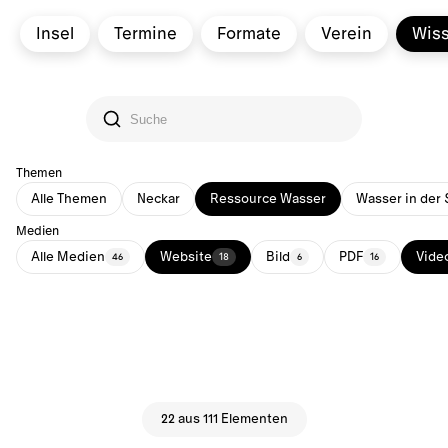
Insel
Termine
Formate
Verein
Wis
Themen
Alle Themen
Neckar
Ressource Wasser
Wasser in der 
Medien
Alle Medien
Website
Bild
PDF
Vide
46
18
6
16
22 aus 111 Elementen