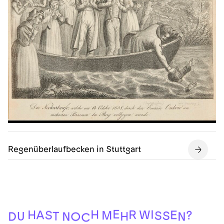
Regenüberlaufbecken in Stuttgart
C
O
N
N
D
H
U
T
S
S
M
?
S
A
E
W
H
R
I
H
E