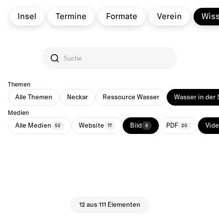
Insel
Termine
Formate
Verein
Wis
Themen
Alle Themen
Neckar
Ressource Wasser
Wasser in der 
Medien
Alle Medien
Website
Bild
PDF
Vid
52
17
8
20
12 aus 111 Elementen