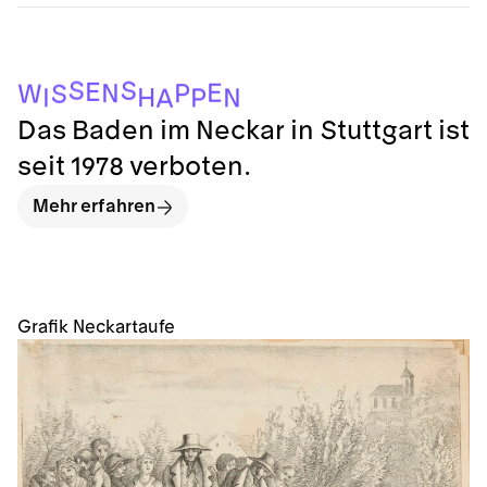
A
P
N
I
H
S
W
P
N
E
E
S
S
Das Baden im Neckar in Stuttgart ist
seit 1978 verboten.
Mehr erfahren
Grafik Neckartaufe