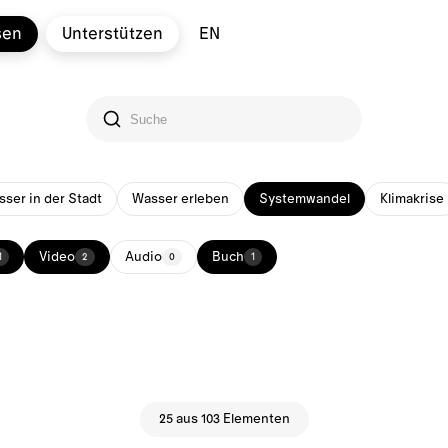
sen
Unterstützen
EN
ser in der Stadt
Wasser erleben
Systemwandel
Klimakrise
Video
Audio
Buch
1
2
0
1
25 aus 103 Elementen