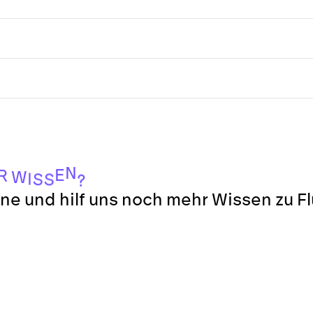
N
E
R
W
I
S
S
?
ne und hilf uns noch mehr Wissen zu F