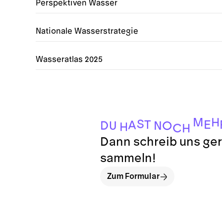
Perspektiven Wasser
Nationale Wasserstrategie
Wasseratlas 2025
M
H
S
E
T
A
D
N
U
O
H
C
H
Dann schreib uns ger
sammeln!
Zum Formular