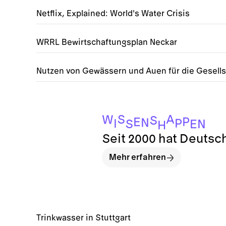
Netflix, Explained: World's Water Crisis
WRRL Bewirtschaftungsplan Neckar
Nutzen von Gewässern und Auen für die Gesells
A
S
W
S
P
E
N
P
I
S
N
E
H
Seit 2000 hat Deutsc
Mehr erfahren
Trinkwasser in Stuttgart