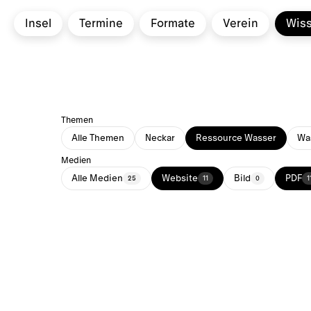
Insel
Termine
Formate
Verein
Wis
Themen
Alle Themen
Neckar
Ressource Wasser
Was
Medien
Alle Medien
Website
Bild
PDF
25
11
0
1