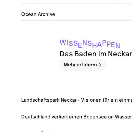
Ocean Archive
I
W
N
P
S
S
S
P
A
E
E
H
N
Das Baden im Neckar i
Mehr erfahren
Landschaftspark Neckar - Visionen für ein einma
Deutschland verliert einen Bodensee an Wasser