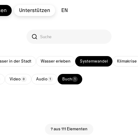
sen
Unterstützen
EN
ser in der Stadt
Wasser erleben
Systemwandel
Klimakrise
Video
Audio
Buch
0
1
1
7 aus 111 Elementen