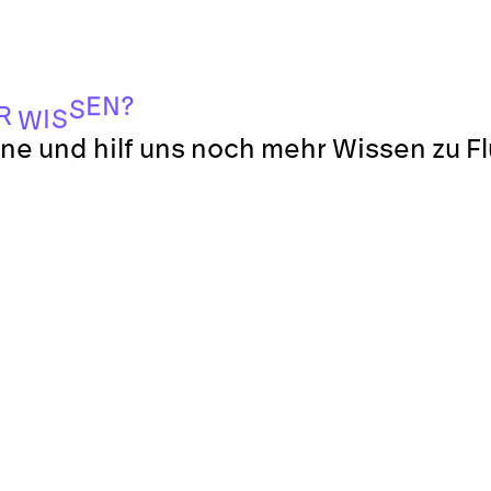
?
N
E
S
R
S
I
W
ne und hilf uns noch mehr Wissen zu F