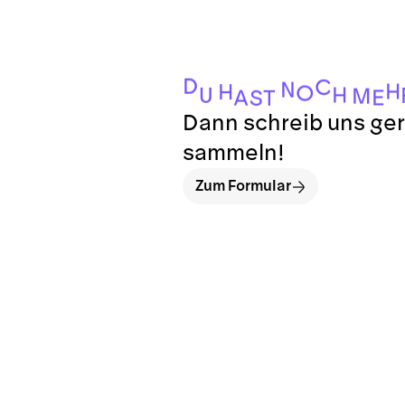
D
C
N
H
H
O
H
U
M
E
A
S
T
Dann schreib uns ger
sammeln!
Zum Formular