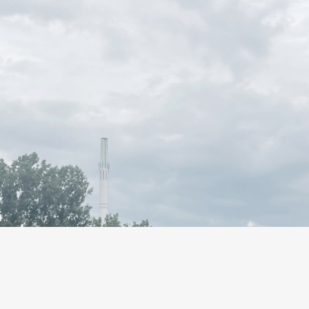
l.eu hallo@neckarin
Inselsaison: Mai - September
Öffnungszeiten: Sonntags 13 - 18 Uhr.
h Wetterlage können sich die Öffnungszeiten kurzfristig 
Kontakt:
+49 176 48087366
hallo@neckarinsel.eu
Instagram
Facebook
Maps
Impressum
Datenschutz