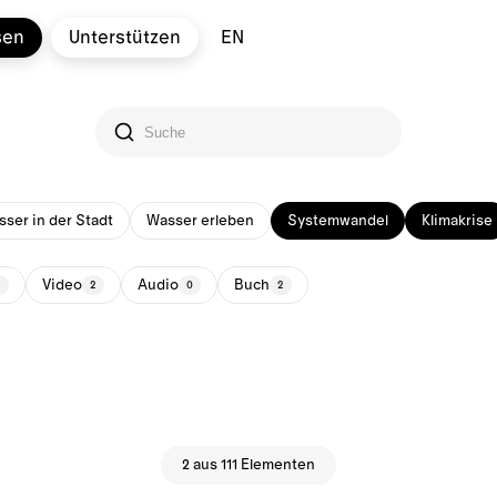
sen
Unterstützen
EN
ser in der Stadt
Wasser erleben
Systemwandel
Klimakrise
Video
Audio
Buch
2
2
0
2
2 aus 111 Elementen