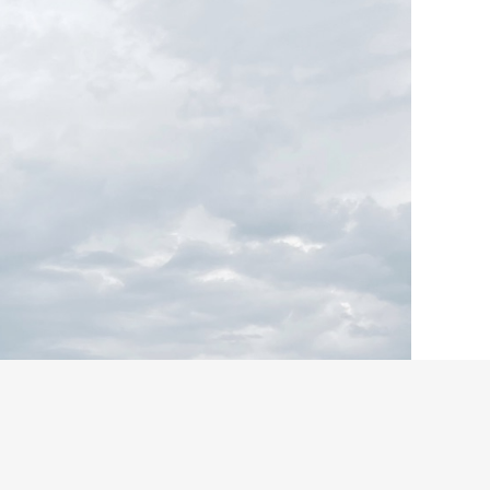
sel.eu hallo@necka
ändern.