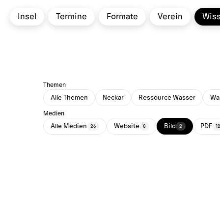
Insel
Termine
Formate
Verein
Wis
Themen
Alle Themen
Neckar
Ressource Wasser
Was
Medien
Alle Medien
Website
Bild
PDF
26
8
2
1