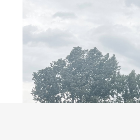
hallo@neckarinse
Je nac