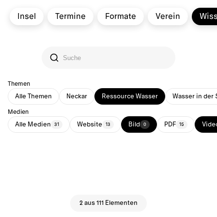
Insel
Termine
Formate
Verein
Wis
Themen
Alle Themen
Neckar
Ressource Wasser
Wasser in der 
Medien
Alle Medien
Website
Bild
PDF
Vide
31
13
0
15
2 aus 111 Elementen