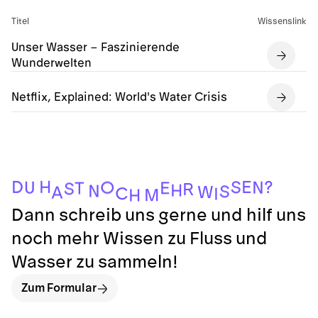
Titel
Wissenslink
Unser Wasser – Faszinierende
Wunderwelten
Netflix, Explained: World's Water Crisis
H
D
E
?
S
O
N
U
E
T
S
R
H
N
S
W
A
C
I
M
H
Dann schreib uns gerne und hilf uns
noch mehr Wissen zu Fluss und
Wasser zu sammeln!
Zum Formular