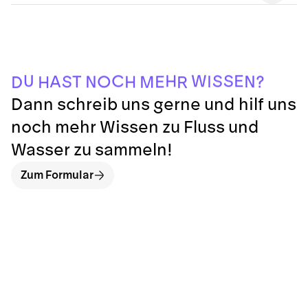
D
R
H
M
H
?
N
E
T
O
S
N
I
A
S
H
C
E
S
W
U
Dann schreib uns gerne und hilf uns
noch mehr Wissen zu Fluss und
Wasser zu sammeln!
Zum Formular