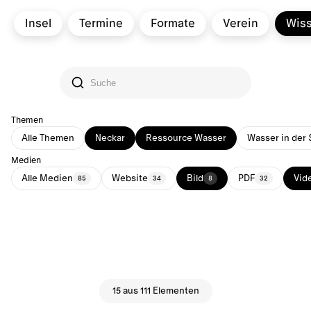
Insel
Termine
Formate
Verein
Wis
Themen
Alle Themen
Neckar
Ressource Wasser
Wasser in der 
Medien
Alle Medien
Website
Bild
PDF
Vid
85
34
8
32
15 aus 111 Elementen