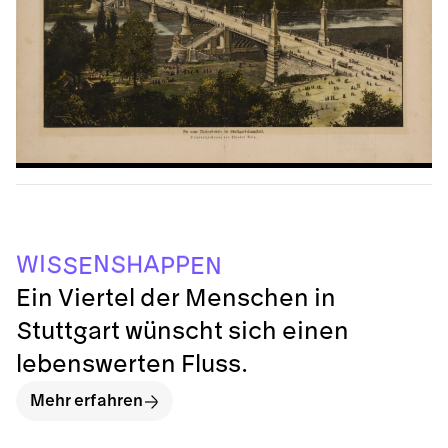
N
S
E
E
P
S
S
P
H
W
A
N
I
Ein Viertel der Menschen in
Stuttgart wünscht sich einen
lebenswerten Fluss.
Mehr erfahren