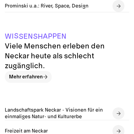
Prominski u.a.: River, Space, Design
S
P
E
P
I
A
N
N
W
S
E
S
H
Viele Menschen erleben den
Neckar heute als schlecht
zugänglich.
Mehr erfahren
Landschaftspark Neckar - Visionen für ein
einmaliges Natur- und Kulturerbe
Freizeit am Neckar