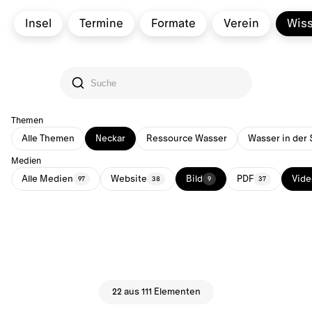
Insel
Termine
Formate
Verein
Wis
Themen
Alle Themen
Neckar
Ressource Wasser
Wasser in der 
Medien
Alle Medien
Website
Bild
PDF
Vide
97
38
9
37
22 aus 111 Elementen