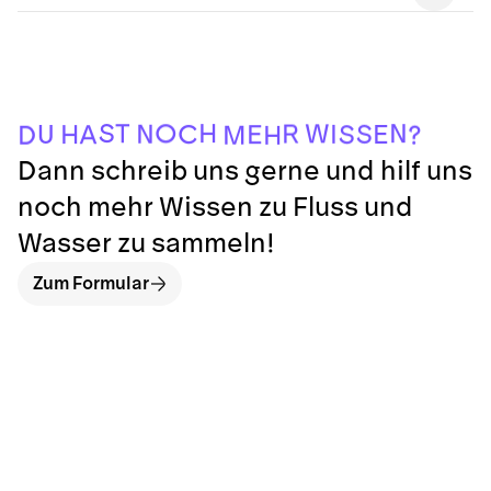
S
H
N
O
T
W
R
N
S
I
C
U
E
H
E
S
A
?
D
M
H
Dann schreib uns gerne und hilf uns
noch mehr Wissen zu Fluss und
Wasser zu sammeln!
Zum Formular