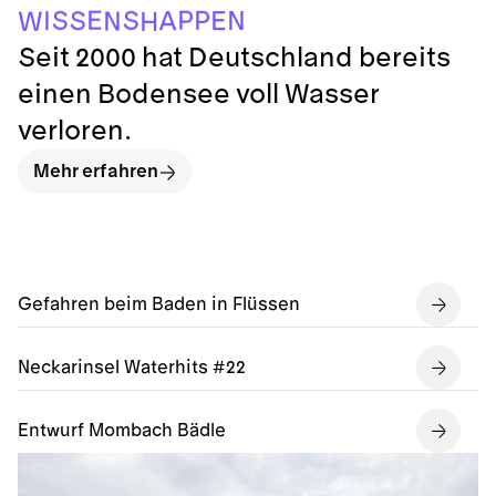
P
E
S
S
P
N
A
E
S
I
N
W
H
Seit 2000 hat Deutschland bereits
einen Bodensee voll Wasser
verloren.
Mehr erfahren
Gefahren beim Baden in Flüssen
Neckarinsel Waterhits #22
Entwurf Mombach Bädle