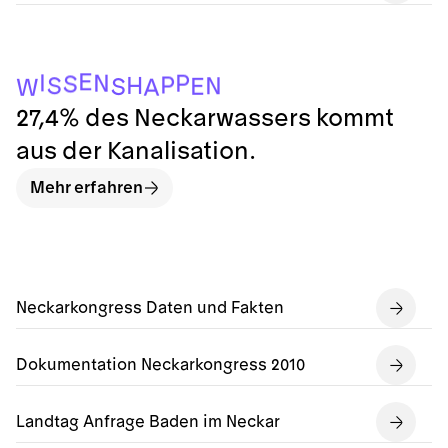
E
I
N
P
S
P
H
S
N
E
S
A
W
27,4% des Neckarwassers kommt
aus der Kanalisation.
Mehr erfahren
Neckarkongress Daten und Fakten
Dokumentation Neckarkongress 2010
Landtag Anfrage Baden im Neckar