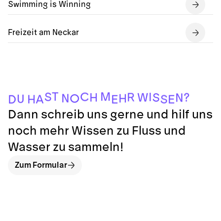
Swimming is Winning
Freizeit am Neckar
T
M
C
S
I
R
?
W
H
S
N
N
H
O
U
A
S
H
E
E
D
Dann schreib uns gerne und hilf uns
noch mehr Wissen zu Fluss und
Wasser zu sammeln!
Zum Formular