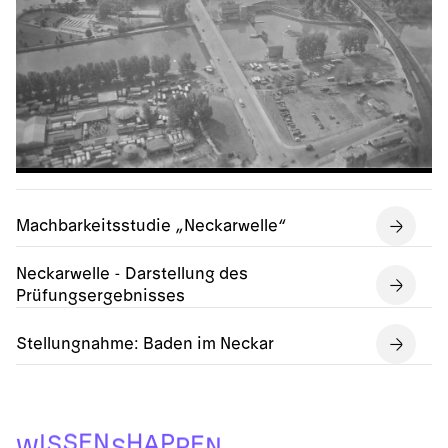
Machbarkeitsstudie „Neckarwelle“
Neckarwelle - Darstellung des
Prüfungsergebnisses
Stellungnahme: Baden im Neckar
N
H
E
S
P
I
A
S
E