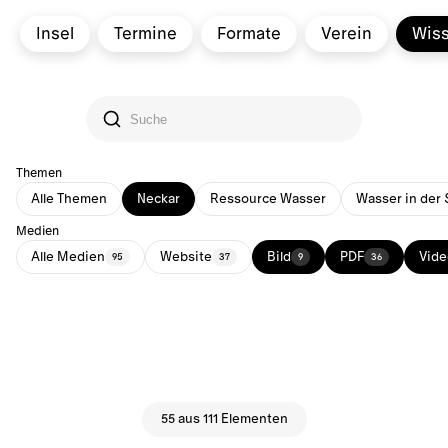
Insel
Termine
Formate
Verein
Wis
Themen
Alle Themen
Neckar
Ressource Wasser
Wasser in der 
Medien
Alle Medien
Website
Bild
PDF
Vide
95
37
9
36
55 aus 111 Elementen