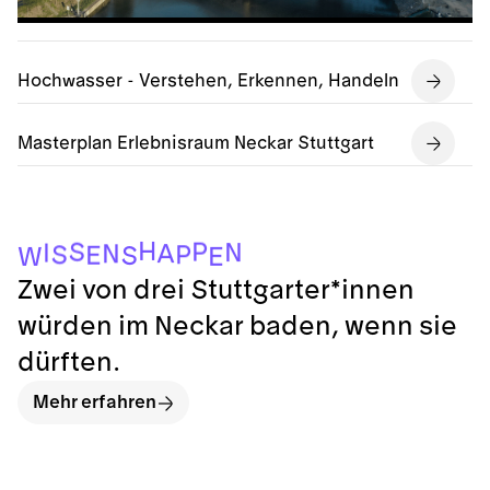
Hochwasser - Verstehen, Erkennen, Handeln
Masterplan Erlebnisraum Neckar Stuttgart
H
P
S
N
I
A
N
P
S
E
S
E
W
Zwei von drei Stuttgarter*innen
würden im Neckar baden, wenn sie
dürften.
Mehr erfahren