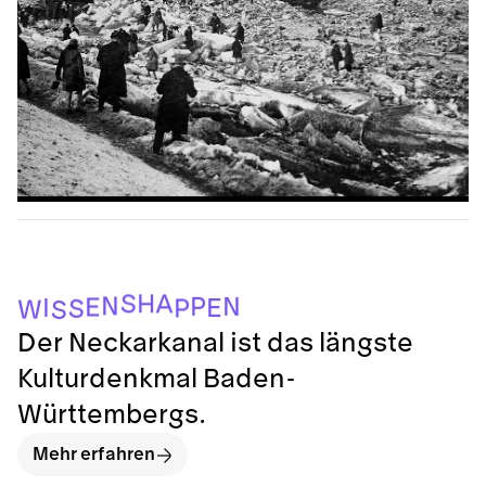
S
H
A
N
P
N
E
I
E
P
S
W
S
Der Neckarkanal ist das längste
Kulturdenkmal Baden-
Württembergs.
Mehr erfahren