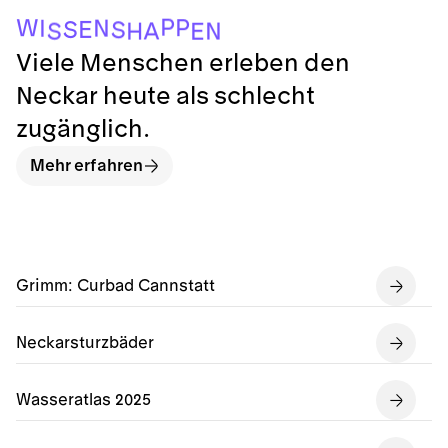
P
P
W
N
I
E
S
S
A
N
S
H
E
Viele Menschen erleben den
Neckar heute als schlecht
zugänglich.
Mehr erfahren
Grimm: Curbad Cannstatt
Neckarsturzbäder
Wasseratlas 2025