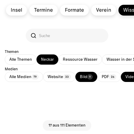
Insel
Termine
Formate
Verein
Wis
Themen
Alle Themen
Neckar
Ressource Wasser
Wasser in der 
Medien
Alle Medien
Website
Bild
PDF
Vide
79
33
9
26
17 aus 111 Elementen