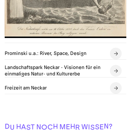
Prominski u.a.: River, Space, Design
Landschaftspark Neckar - Visionen für ein
einmaliges Natur- und Kulturerbe
Freizeit am Neckar
U
R
S
S
O
C
I
T
E
S
N
A
W
E
M
H
?
H
H
D
N