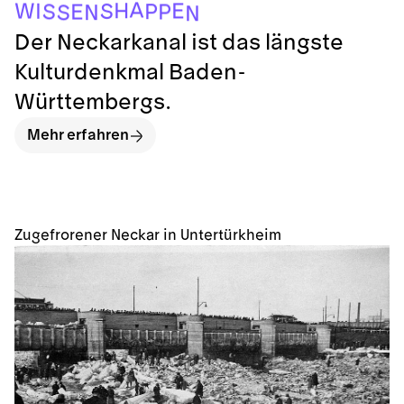
N
S
N
E
P
S
P
S
I
W
E
H
A
Der Neckarkanal ist das längste
Kulturdenkmal Baden-
Württembergs.
Mehr erfahren
Zugefrorener Neckar in Untertürkheim