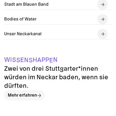
Stadt am Blauen Band
Bodies of Water
Unser Neckarkanal
E
S
S
N
A
E
S
P
P
H
N
I
W
Zwei von drei Stuttgarter*innen
würden im Neckar baden, wenn sie
dürften.
Mehr erfahren