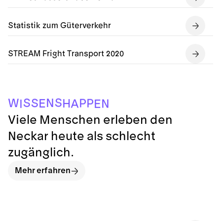
Statistik zum Güterverkehr
STREAM Fright Transport 2020
E
I
A
N
H
E
P
P
S
W
N
S
S
Viele Menschen erleben den
Neckar heute als schlecht
zugänglich.
Mehr erfahren