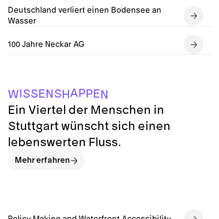
Deutschland verliert einen Bodensee an
Wasser
100 Jahre Neckar AG
N
H
W
N
E
S
S
E
P
S
I
P
A
Ein Viertel der Menschen in
Stuttgart wünscht sich einen
lebenswerten Fluss.
Mehr erfahren