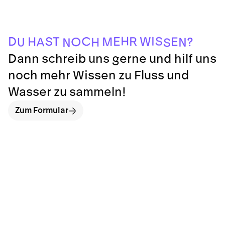
N
S
N
U
H
A
?
O
M
E
H
R
T
W
S
E
D
C
I
S
H
Dann schreib uns gerne und hilf uns
noch mehr Wissen zu Fluss und
Wasser zu sammeln!
Zum Formular