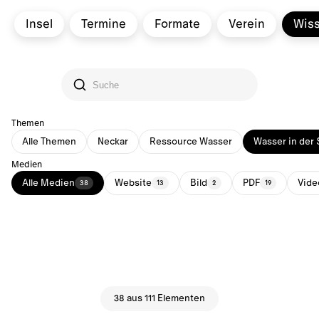
Insel
Termine
Formate
Verein
Wis
Themen
Alle Themen
Neckar
Ressource Wasser
Wasser in der 
Medien
Alle Medien
Website
Bild
PDF
Vide
38
13
2
19
38 aus 111 Elementen