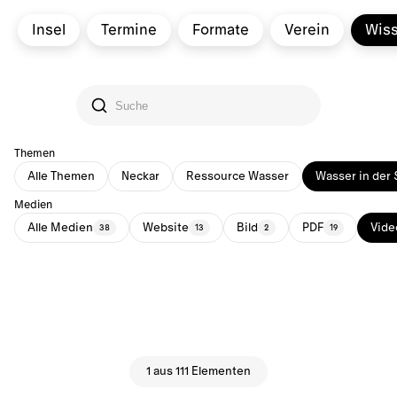
Insel
Termine
Formate
Verein
Wis
Themen
Alle Themen
Neckar
Ressource Wasser
Wasser in der 
Medien
Alle Medien
Website
Bild
PDF
Vide
38
13
2
19
1 aus 111 Elementen