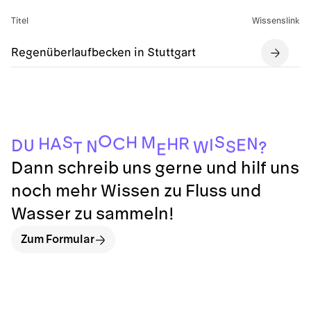
Titel
Wissenslink
Regenüberlaufbecken in Stuttgart
O
S
S
H
M
R
H
C
N
A
H
I
E
U
D
N
S
W
?
T
E
Dann schreib uns gerne und hilf uns
noch mehr Wissen zu Fluss und
Wasser zu sammeln!
Zum Formular