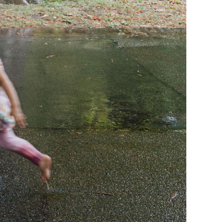
sel.eu hallo@necka
ändern.