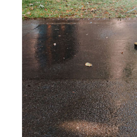
hallo@neckarinse
Je nac