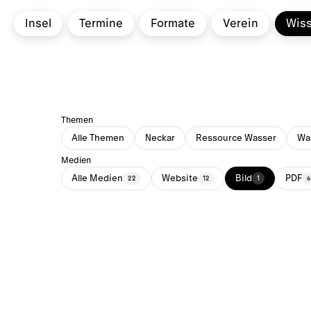
Insel
Termine
Formate
Verein
Wis
Themen
Alle Themen
Neckar
Ressource Wasser
Was
Medien
Alle Medien
Website
Bild
PDF
22
12
1
6