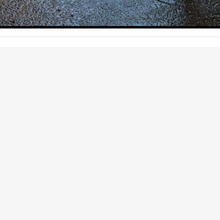
Impressum
Datenschutz
E
N
S
R
I
S
?
W
ne und hilf uns noch mehr Wissen zu F