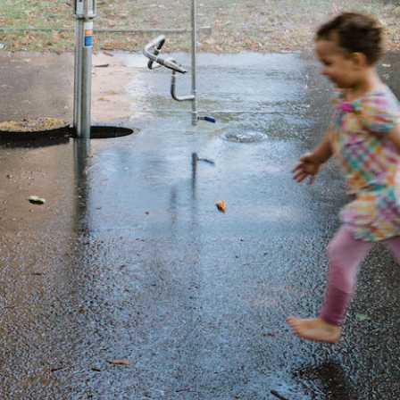
l.eu hallo@neckarin
Inselsaison: Mai - September
Öffnungszeiten: Sonntags 13 - 18 Uhr.
h Wetterlage können sich die Öffnungszeiten kurzfristig 
Kontakt:
+49 176 48087366
hallo@neckarinsel.eu
Instagram
Facebook
Maps