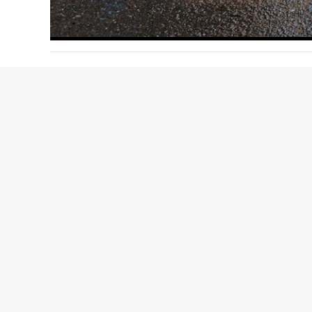
H
H
D
S
T
H
O
M
A
U
N
C
E
Dann schreib uns ger
sammeln!
Zum Formular