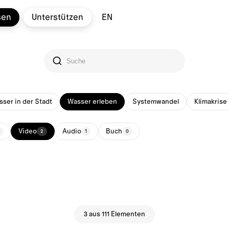
sen
Unterstützen
EN
ser in der Stadt
Wasser erleben
Systemwandel
Klimakrise
Video
Audio
Buch
2
1
0
3 aus 111 Elementen