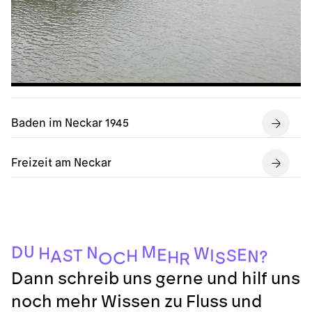
Baden im Neckar 1945
Freizeit am Neckar
U
M
D
N
W
H
E
E
I
T
S
S
H
N
A
?
H
S
C
O
R
Dann schreib uns gerne und hilf uns
noch mehr Wissen zu Fluss und