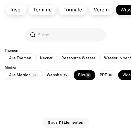
Insel
Termine
Formate
Verein
Wis
Themen
Alle Themen
Neckar
Ressource Wasser
Wasser in der 
Medien
Alle Medien
Website
Bild
PDF
Vide
56
27
3
18
8 aus 111 Elementen