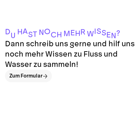
S
A
I
O
D
H
R
N
E
S
?
H
M
W
T
S
H
C
E
U
N
Dann schreib uns gerne und hilf uns
noch mehr Wissen zu Fluss und
Wasser zu sammeln!
Zum Formular