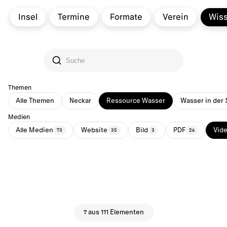
Insel
Termine
Formate
Verein
Wis
Themen
Alle Themen
Neckar
Ressource Wasser
Wasser in der 
Medien
Alle Medien
Website
Bild
PDF
Vid
73
35
3
26
7 aus 111 Elementen