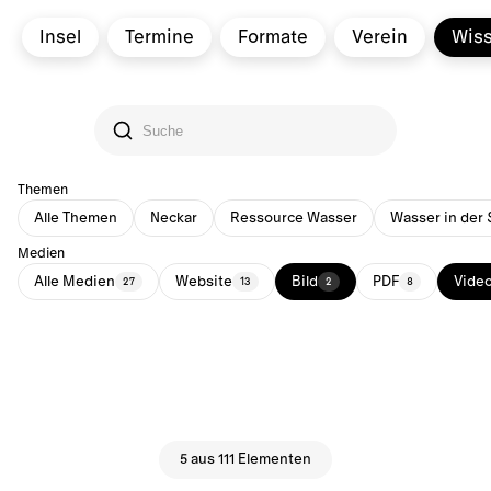
Insel
Termine
Formate
Verein
Wis
Themen
Alle Themen
Neckar
Ressource Wasser
Wasser in der 
Medien
Alle Medien
Website
Bild
PDF
Vide
27
13
2
8
5 aus 111 Elementen