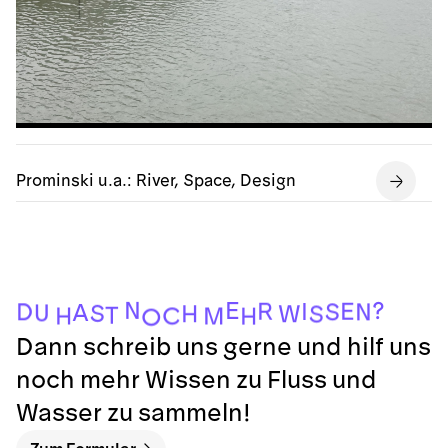
Prominski u.a.: River, Space, Design
N
E
?
E
R
I
S
D
N
A
U
S
W
H
S
T
C
M
H
H
O
Dann schreib uns gerne und hilf uns
noch mehr Wissen zu Fluss und
Wasser zu sammeln!