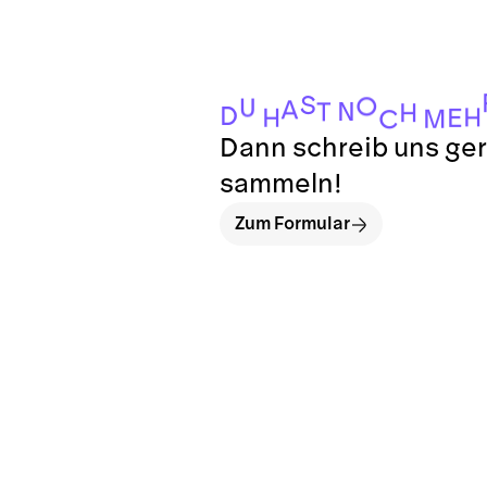
S
O
U
A
N
T
H
D
H
H
E
M
C
Dann schreib uns ger
sammeln!
Zum Formular