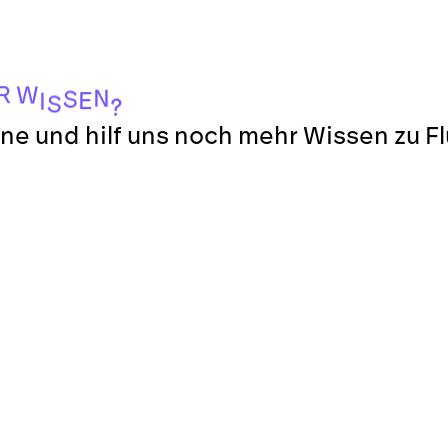
R
W
N
S
E
I
S
?
ne und hilf uns noch mehr Wissen zu F