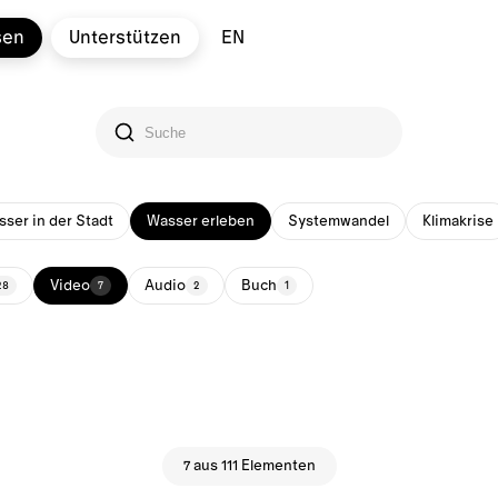
sen
Unterstützen
EN
ser in der Stadt
Wasser erleben
Systemwandel
Klimakrise
Video
Audio
Buch
28
7
2
1
7 aus 111 Elementen