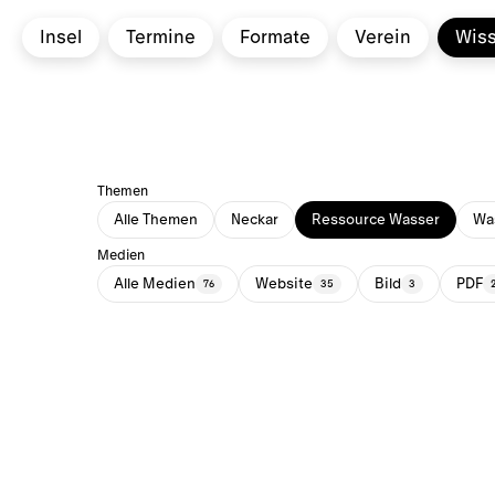
Insel
Termine
Formate
Verein
Wis
Themen
Alle Themen
Neckar
Ressource Wasser
Was
Medien
Alle Medien
Website
Bild
PDF
76
35
3