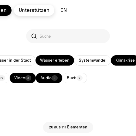
sen
Unterstützen
EN
ser in der Stadt
Wasser erleben
Systemwandel
Klimakrise
Video
Audio
Buch
39
8
3
2
20 aus 111 Elementen