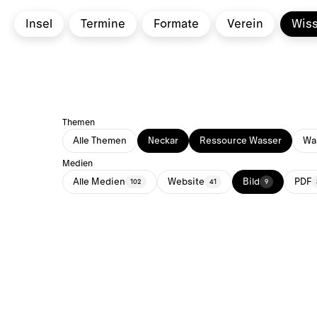
Insel
Termine
Formate
Verein
Wis
Themen
Alle Themen
Neckar
Ressource Wasser
Was
Medien
Alle Medien
Website
Bild
PDF
102
41
9