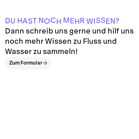
M
S
C
N
S
H
D
R
E
?
A
T
U
N
S
O
I
W
E
H
H
Dann schreib uns gerne und hilf uns
noch mehr Wissen zu Fluss und
Wasser zu sammeln!
Zum Formular