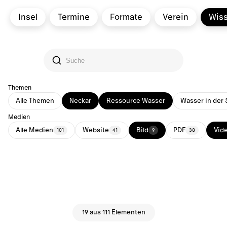
Insel
Termine
Formate
Verein
Wis
Themen
Alle Themen
Neckar
Ressource Wasser
Wasser in der 
Medien
Alle Medien
Website
Bild
PDF
Vid
101
41
9
38
19 aus 111 Elementen