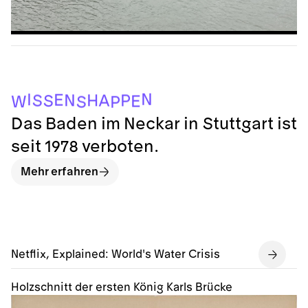
N
I
E
H
N
P
A
S
S
E
W
S
P
Das Baden im Neckar in Stuttgart ist
seit 1978 verboten.
Mehr erfahren
Netflix, Explained: World's Water Crisis
Holzschnitt der ersten König Karls Brücke