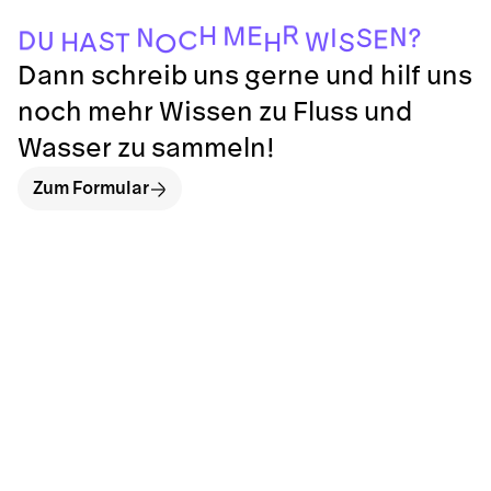
R
H
E
M
N
N
I
S
?
E
C
D
U
S
W
H
H
S
A
T
O
Dann schreib uns gerne und hilf uns
noch mehr Wissen zu Fluss und
Wasser zu sammeln!
Zum Formular