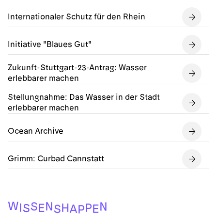
Internationaler Schutz für den Rhein
Initiative "Blaues Gut"
Zukunft-Stuttgart-23-Antrag: Wasser
erlebbarer machen
Stellungnahme: Das Wasser in der Stadt
erlebbarer machen
Ocean Archive
Grimm: Curbad Cannstatt
W
N
S
N
I
H
P
E
S
E
A
S
P