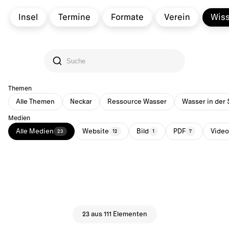
Insel
Termine
Formate
Verein
Wis
Themen
Alle Themen
Neckar
Ressource Wasser
Wasser in der 
Medien
Alle Medien
Website
Bild
PDF
Video
23
12
1
7
23 aus 111 Elementen