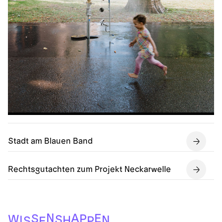
Stadt am Blauen Band
Rechtsgutachten zum Projekt Neckarwelle
N
A
E
S
P
W
S
N
I
H
P
S
E