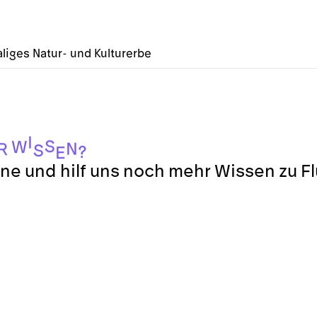
liges Natur- und Kulturerbe
I
S
W
N
R
S
?
E
ne und hilf uns noch mehr Wissen zu F