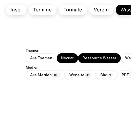
Insel
Termine
Formate
Verein
Wis
Themen
Alle Themen
Neckar
Ressource Wasser
Was
Medien
Alle Medien
Website
Bild
PDF
100
41
9