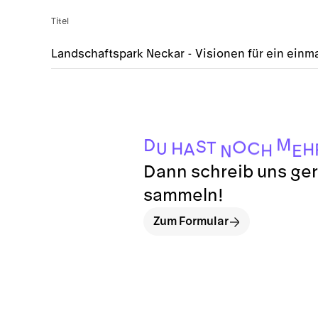
Titel
Landschaftspark Neckar - Visionen für ein einma
M
D
S
O
T
H
C
U
H
A
H
E
N
Dann schreib uns ger
sammeln!
Zum Formular