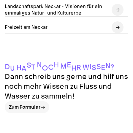
Landschaftspark Neckar - Visionen für ein
einmaliges Natur- und Kulturerbe
Freizeit am Neckar
N
E
H
S
N
M
S
D
I
?
T
C
W
R
S
E
H
O
H
U
A
Dann schreib uns gerne und hilf uns
noch mehr Wissen zu Fluss und
Wasser zu sammeln!
Zum Formular