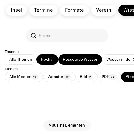
Insel
Termine
Formate
Verein
Wis
Themen
Alle Themen
Neckar
Ressource Wasser
Wasser in der 
Medien
Alle Medien
Website
Bild
PDF
Vid
96
40
9
35
9 aus 111 Elementen