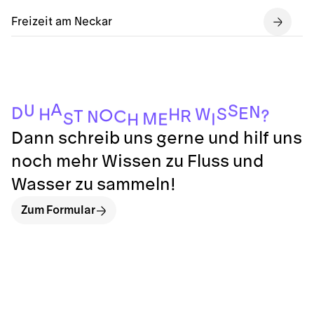
Freizeit am Neckar
A
U
S
N
D
E
S
W
H
H
O
?
R
T
C
N
S
M
I
E
H
Dann schreib uns gerne und hilf uns
noch mehr Wissen zu Fluss und
Wasser zu sammeln!
Zum Formular