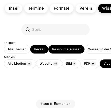
Insel
Termine
Formate
Verein
Wis
Themen
Alle Themen
Neckar
Ressource Wasser
Wasser in der 
Medien
Alle Medien
Website
Bild
PDF
Vide
98
41
9
36
8 aus 111 Elementen