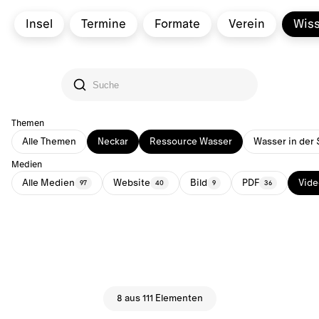
Insel
Termine
Formate
Verein
Wis
Themen
Alle Themen
Neckar
Ressource Wasser
Wasser in der 
Medien
Alle Medien
Website
Bild
PDF
Vide
97
40
9
36
8 aus 111 Elementen