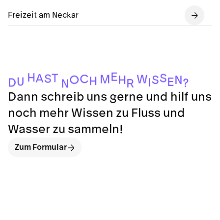
Freizeit am Neckar
E
H
S
T
A
S
C
M
W
O
H
S
N
H
U
E
I
D
?
R
N
Dann schreib uns gerne und hilf uns
noch mehr Wissen zu Fluss und
Wasser zu sammeln!
Zum Formular