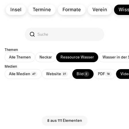
Insel
Termine
Formate
Verein
Wis
Themen
Alle Themen
Neckar
Ressource Wasser
Wasser in der 
Medien
Alle Medien
Website
Bild
PDF
Vide
47
21
2
18
8 aus 111 Elementen