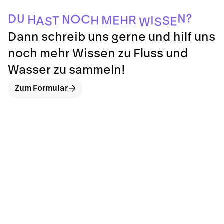
?
N
U
D
O
C
N
H
M
R
H
I
H
E
S
T
A
S
E
S
W
Dann schreib uns gerne und hilf uns
noch mehr Wissen zu Fluss und
Wasser zu sammeln!
Zum Formular