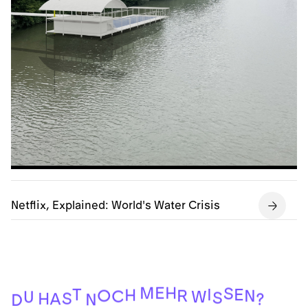
Netflix, Explained: World's Water Crisis
H
E
M
S
T
E
I
H
O
R
N
C
W
U
S
S
H
A
?
N
D