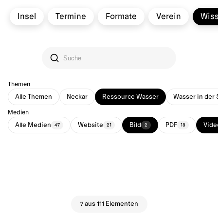
Insel
Termine
Formate
Verein
Wis
Themen
Alle Themen
Neckar
Ressource Wasser
Wasser in der 
Medien
Alle Medien
Website
Bild
PDF
Vide
47
21
2
18
7 aus 111 Elementen