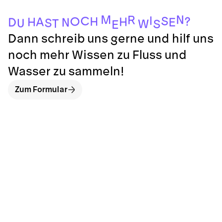
M
N
R
I
C
S
?
O
H
A
H
H
E
D
N
S
U
T
W
S
E
Dann schreib uns gerne und hilf uns
noch mehr Wissen zu Fluss und
Wasser zu sammeln!
Zum Formular