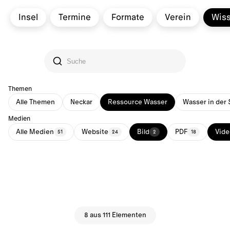
Insel
Termine
Formate
Verein
Wis
Themen
Alle Themen
Neckar
Ressource Wasser
Wasser in der 
Medien
Alle Medien
Website
Bild
PDF
Vide
51
24
2
18
8 aus 111 Elementen