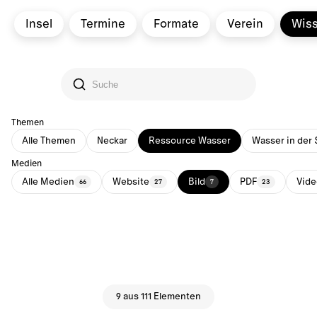
Insel
Termine
Formate
Verein
Wis
Themen
Alle Themen
Neckar
Ressource Wasser
Wasser in der 
Medien
Alle Medien
Website
Bild
PDF
Vide
66
27
7
23
9 aus 111 Elementen