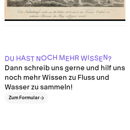
E
T
?
U
E
N
S
D
S
H
W
S
H
O
R
A
M
I
H
C
N
Dann schreib uns gerne und hilf uns
noch mehr Wissen zu Fluss und
Wasser zu sammeln!
Zum Formular