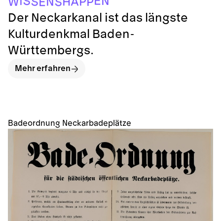
A
H
P
N
S
W
P
E
S
Der Neckarkanal ist das längste
Kulturdenkmal Baden-
Württembergs.
Mehr erfahren
Badeordnung Neckarbadeplätze