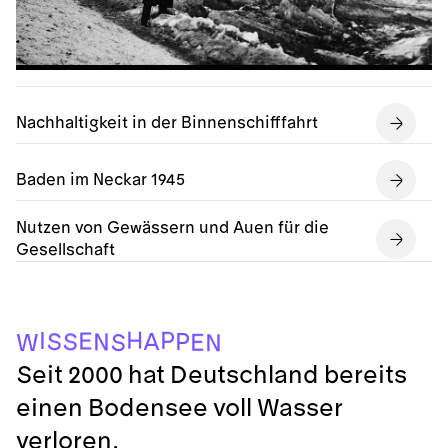
Nachhaltigkeit in der Binnenschifffahrt
Baden im Neckar 1945
Nutzen von Gewässern und Auen für die
Gesellschaft
H
P
I
E
P
A
S
S
N
E
S
W
N
Seit 2000 hat Deutschland bereits
einen Bodensee voll Wasser
verloren.