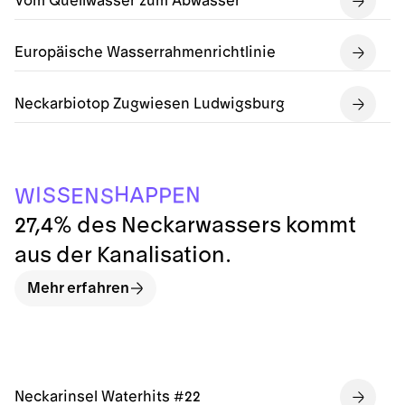
Vom Quellwasser zum Abwasser
Europäische Wasserrahmenrichtlinie
Neckarbiotop Zugwiesen Ludwigsburg
H
N
I
P
S
A
S
E
P
N
E
W
S
27,4% des Neckarwassers kommt
aus der Kanalisation.
Mehr erfahren
Neckarinsel Waterhits #22