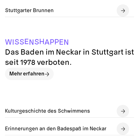
Stuttgarter Brunnen
E
H
S
P
S
S
P
W
A
E
I
N
N
Das Baden im Neckar in Stuttgart ist
seit 1978 verboten.
Mehr erfahren
Kulturgeschichte des Schwimmens
Erinnerungen an den Badespaß im Neckar