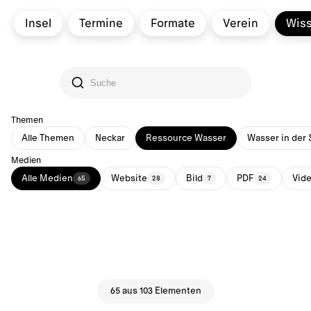
Insel
Termine
Formate
Verein
Wis
Themen
Alle Themen
Neckar
Ressource Wasser
Wasser in der 
Medien
Alle Medien
Website
Bild
PDF
Vid
65
28
7
24
65 aus 103 Elementen