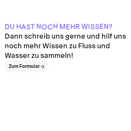
H
N
H
E
W
N
U
I
R
M
H
S
S
D
T
?
A
O
E
S
C
Dann schreib uns gerne und hilf uns
noch mehr Wissen zu Fluss und
Wasser zu sammeln!
Zum Formular