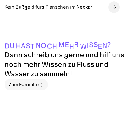
Kein Bußgeld fürs Planschen im Neckar
R
?
M
S
E
S
N
N
I
O
U
S
A
H
D
C
H
T
W
E
H
Dann schreib uns gerne und hilf uns
noch mehr Wissen zu Fluss und
Wasser zu sammeln!
Zum Formular