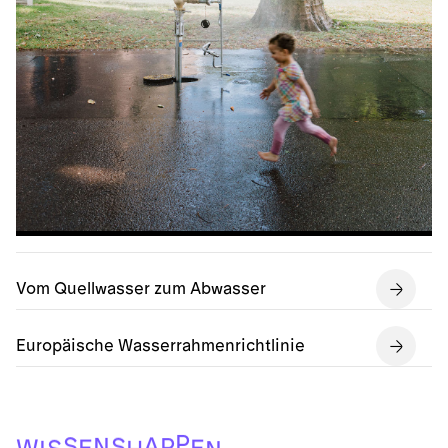
Vom Quellwasser zum Abwasser
Europäische Wasserrahmenrichtlinie
P
S
A
S
N
P
W
E
E
S
I
H