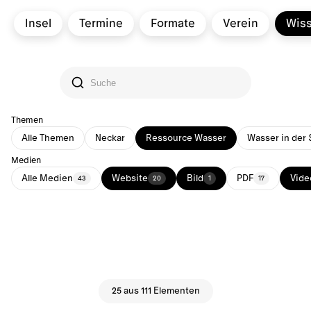
Insel
Termine
Formate
Verein
Wis
Themen
Alle Themen
Neckar
Ressource Wasser
Wasser in der 
Medien
Alle Medien
Website
Bild
PDF
Vide
43
20
1
17
25 aus 111 Elementen