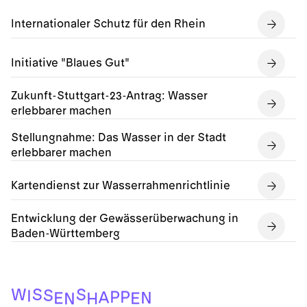
Internationaler Schutz für den Rhein
Initiative "Blaues Gut"
Zukunft-Stuttgart-23-Antrag: Wasser
erlebbarer machen
Stellungnahme: Das Wasser in der Stadt
erlebbarer machen
Kartendienst zur Wasserrahmenrichtlinie
Entwicklung der Gewässerüberwachung in
Baden-Württemberg
S
W
S
S
I
P
P
A
N
E
E
H
N