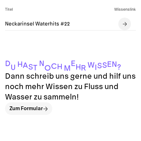
Titel
Wissenslink
Neckarinsel Waterhits #22
E
N
D
E
H
N
W
S
A
S
C
H
S
H
?
I
U
T
R
O
M
Dann schreib uns gerne und hilf uns
noch mehr Wissen zu Fluss und
Wasser zu sammeln!
Zum Formular