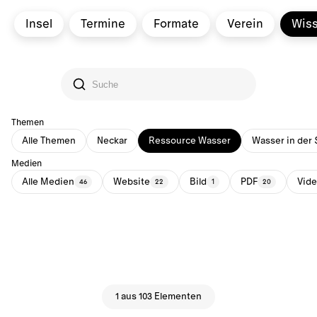
Insel
Termine
Formate
Verein
Wis
Themen
Alle Themen
Neckar
Ressource Wasser
Wasser in der 
Medien
Alle Medien
Website
Bild
PDF
Vid
46
22
1
20
1 aus 103 Elementen