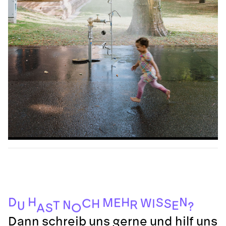
H
N
D
H
S
M
E
W
C
I
S
H
R
N
T
E
U
?
S
O
A
Dann schreib uns gerne und hilf uns