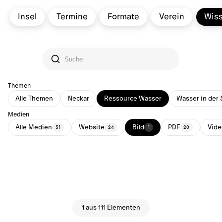
Insel
Termine
Formate
Verein
Wis
Themen
Alle Themen
Neckar
Ressource Wasser
Wasser in der 
Medien
Alle Medien
Website
Bild
PDF
Vide
51
24
1
20
1 aus 111 Elementen