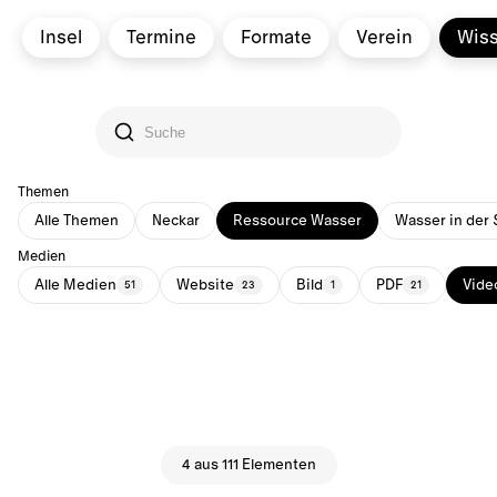
Insel
Termine
Formate
Verein
Wis
Themen
Alle Themen
Neckar
Ressource Wasser
Wasser in der 
Medien
Alle Medien
Website
Bild
PDF
Vide
51
23
1
21
4 aus 111 Elementen