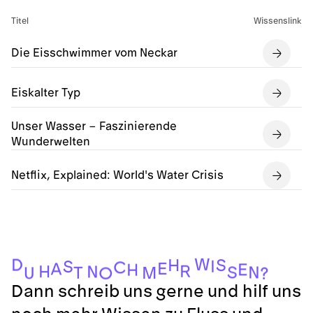
Titel
Wissenslink
Die Eisschwimmer vom Neckar
Eiskalter Typ
Unser Wasser – Faszinierende
Wunderwelten
Netflix, Explained: World's Water Crisis
W
D
S
H
I
S
C
E
A
E
H
R
H
N
S
N
T
M
U
O
?
Dann schreib uns gerne und hilf uns