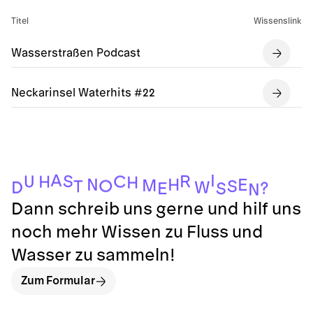
Titel
Wissenslink
Wasserstraßen Podcast
Neckarinsel Waterhits #22
A
I
S
R
C
U
H
H
H
N
E
M
O
S
T
W
D
?
E
S
N
Dann schreib uns gerne und hilf uns
noch mehr Wissen zu Fluss und
Wasser zu sammeln!
Zum Formular