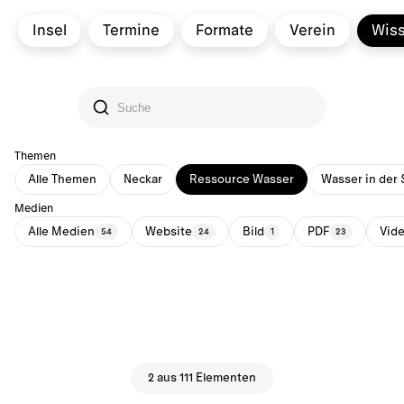
Insel
Termine
Formate
Verein
Wis
Themen
Alle Themen
Neckar
Ressource Wasser
Wasser in der 
Medien
Alle Medien
Website
Bild
PDF
Vid
54
24
1
23
2 aus 111 Elementen