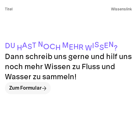
Titel
Wissenslink
N
N
S
M
A
T
E
U
I
D
S
C
O
H
E
R
S
H
H
W
?
Dann schreib uns gerne und hilf uns
noch mehr Wissen zu Fluss und
Wasser zu sammeln!
Zum Formular