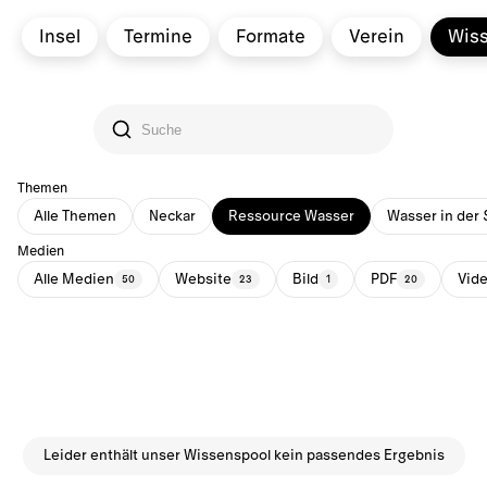
Insel
Termine
Formate
Verein
Wis
Themen
Alle Themen
Neckar
Ressource Wasser
Wasser in der 
Medien
Alle Medien
Website
Bild
PDF
Vid
50
23
1
20
Leider enthält unser Wissenspool kein passendes Ergebnis