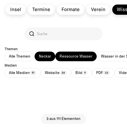
Insel
Termine
Formate
Verein
Wis
Themen
Alle Themen
Neckar
Ressource Wasser
Wasser in der 
Medien
Alle Medien
Website
Bild
PDF
Vide
91
38
9
33
3 aus 111 Elementen