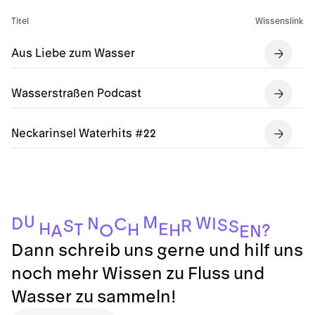
Titel
Wissenslink
Aus Liebe zum Wasser
Wasserstraßen Podcast
Neckarinsel Waterhits #22
U
M
W
N
D
I
C
S
R
S
S
H
E
T
H
H
?
O
A
N
E
Dann schreib uns gerne und hilf uns
noch mehr Wissen zu Fluss und
Wasser zu sammeln!