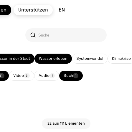
sen
Unterstützen
EN
ser in der Stadt
Wasser erleben
Systemwandel
Klimakrise
Video
Audio
Buch
21
3
1
1
22 aus 111 Elementen