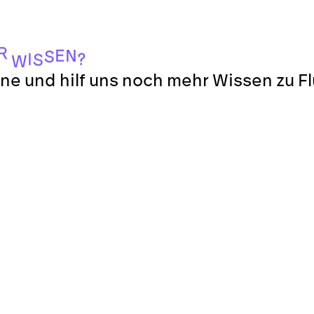
R
E
N
S
?
I
S
W
ne und hilf uns noch mehr Wissen zu F