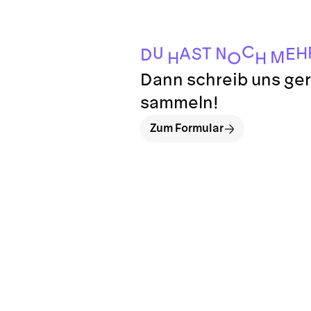
C
U
H
T
N
A
S
E
D
M
H
O
H
Dann schreib uns ger
sammeln!
Zum Formular