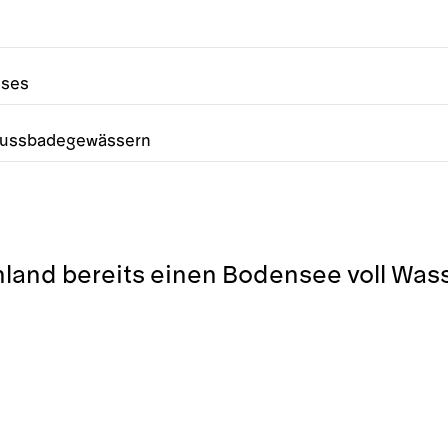
sses
Flussbadegewässern
hland bereits einen Bodensee voll Wass