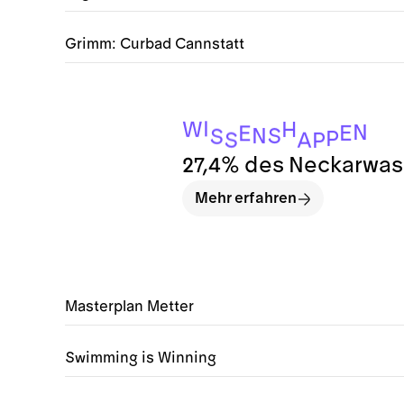
Grimm: Curbad Cannstatt
I
W
H
N
E
E
S
N
S
P
S
A
P
27,4% des Neckarwass
Mehr erfahren
Masterplan Metter
Swimming is Winning