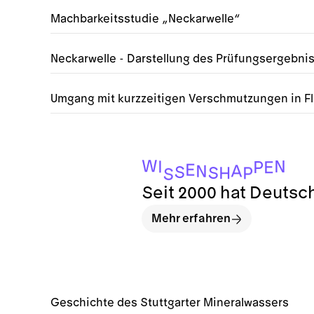
Machbarkeitsstudie „Neckarwelle“
Neckarwelle - Darstellung des Prüfungsergebni
Umgang mit kurzzeitigen Verschmutzungen in 
W
N
I
P
E
E
A
N
S
S
H
P
S
Seit 2000 hat Deutsc
Mehr erfahren
Geschichte des Stuttgarter Mineralwassers