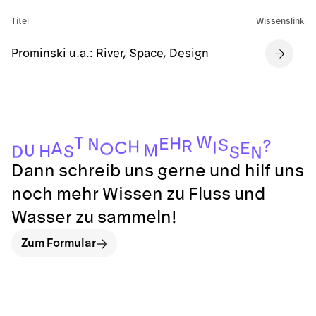
Titel
Wissenslink
Prominski u.a.: River, Space, Design
W
T
H
E
N
S
?
R
H
I
C
E
A
O
M
U
H
S
D
S
N
Dann schreib uns gerne und hilf uns
noch mehr Wissen zu Fluss und
Wasser zu sammeln!
Zum Formular