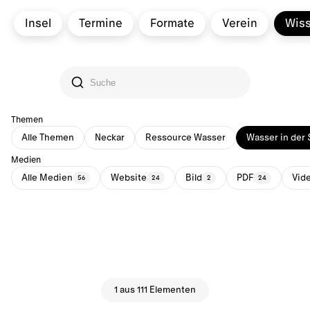
Insel
Termine
Formate
Verein
Wis
Themen
Alle Themen
Neckar
Ressource Wasser
Wasser in der 
Medien
Alle Medien
Website
Bild
PDF
Vid
56
24
2
24
1 aus 111 Elementen