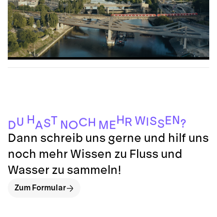
H
H
N
E
T
W
S
I
U
R
C
H
S
?
S
N
E
O
M
D
A
Dann schreib uns gerne und hilf uns
noch mehr Wissen zu Fluss und
Wasser zu sammeln!
Zum Formular