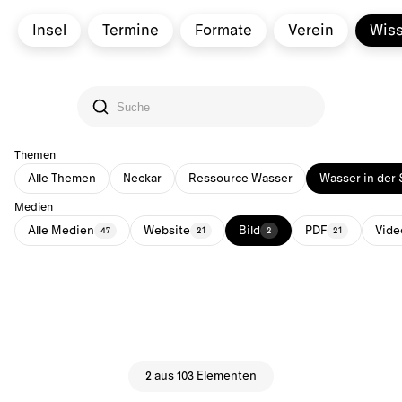
Insel
Termine
Formate
Verein
Wis
Themen
Alle Themen
Neckar
Ressource Wasser
Wasser in der 
Medien
Alle Medien
Website
Bild
PDF
Vide
47
21
2
21
2 aus 103 Elementen