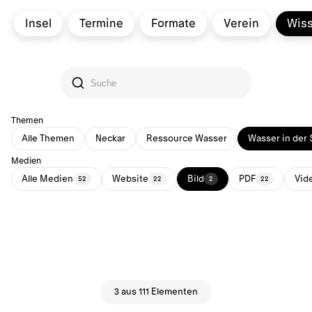
Insel
Termine
Formate
Verein
Wis
Themen
Alle Themen
Neckar
Ressource Wasser
Wasser in der 
Medien
Alle Medien
Website
Bild
PDF
Vid
52
22
2
22
3 aus 111 Elementen