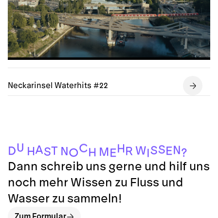
Neckarinsel Waterhits #22
U
C
H
S
A
N
S
W
T
D
E
R
N
H
S
M
H
O
?
E
I
Dann schreib uns gerne und hilf uns
noch mehr Wissen zu Fluss und
Wasser zu sammeln!
Zum Formular