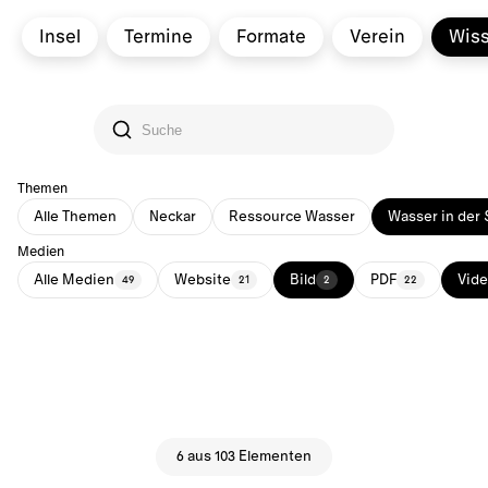
Insel
Termine
Formate
Verein
Wis
Themen
Alle Themen
Neckar
Ressource Wasser
Wasser in der 
Medien
Alle Medien
Website
Bild
PDF
Vid
49
21
2
22
6 aus 103 Elementen