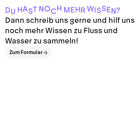
H
S
O
W
A
N
T
H
E
H
E
M
I
D
R
?
S
N
S
C
U
Dann schreib uns gerne und hilf uns
noch mehr Wissen zu Fluss und
Wasser zu sammeln!
Zum Formular