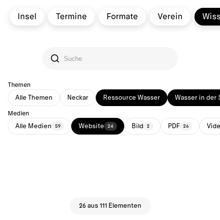
Insel
Termine
Formate
Verein
Wis
Themen
Alle Themen
Neckar
Ressource Wasser
Wasser in der 
Medien
Alle Medien
Website
Bild
PDF
Vid
59
24
2
26
26 aus 111 Elementen