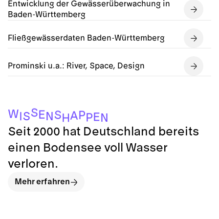
Entwicklung der Gewässerüberwachung in
Baden-Württemberg
Fließgewässerdaten Baden-Württemberg
Prominski u.a.: River, Space, Design
S
W
E
S
P
A
S
N
I
E
P
N
H
Seit 2000 hat Deutschland bereits
einen Bodensee voll Wasser
verloren.
Mehr erfahren