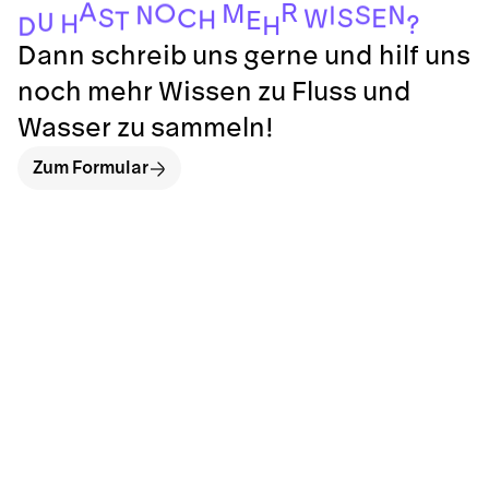
A
R
O
M
S
N
N
I
S
S
C
E
W
H
E
T
U
H
?
H
D
Dann schreib uns gerne und hilf uns
noch mehr Wissen zu Fluss und
Wasser zu sammeln!
Zum Formular