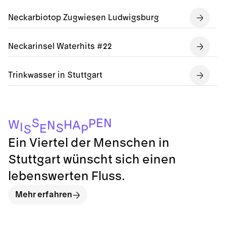
Neckarbiotop Zugwiesen Ludwigsburg
Neckarinsel Waterhits #22
Trinkwasser in Stuttgart
E
N
S
P
W
H
A
N
I
S
E
S
P
Ein Viertel der Menschen in
Stuttgart wünscht sich einen
lebenswerten Fluss.
Mehr erfahren