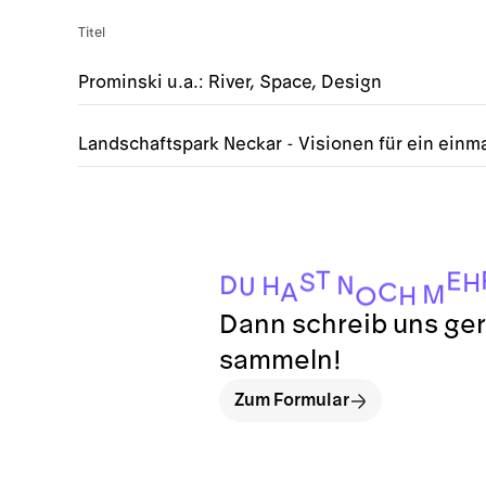
Titel
Prominski u.a.: River, Space, Design
Landschaftspark Neckar - Visionen für ein einma
T
E
S
H
D
N
H
U
C
A
M
H
O
Dann schreib uns ger
sammeln!
Zum Formular