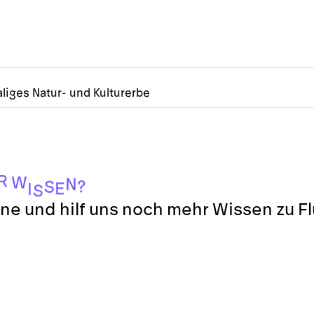
liges Natur- und Kulturerbe
R
W
N
?
S
E
I
S
ne und hilf uns noch mehr Wissen zu F