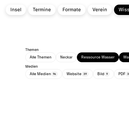
Insel
Termine
Formate
Verein
Wis
Themen
Alle Themen
Neckar
Ressource Wasser
Was
Medien
Alle Medien
Website
Bild
PDF
96
39
9
3