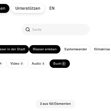
sen
Unterstützen
EN
ser in der Stadt
Wasser erleben
Systemwandel
Klimakrise
Video
Audio
Buch
9
5
2
2
2 aus 103 Elementen