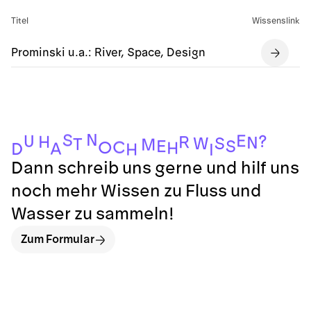
Titel
Wissenslink
Prominski u.a.: River, Space, Design
N
S
E
U
?
H
R
N
S
W
T
M
S
E
C
O
H
A
D
H
I
Dann schreib uns gerne und hilf uns
noch mehr Wissen zu Fluss und
Wasser zu sammeln!
Zum Formular