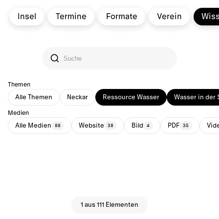
Insel
Termine
Formate
Verein
Wis
Themen
Alle Themen
Neckar
Ressource Wasser
Wasser in der 
Medien
Alle Medien
Website
Bild
PDF
Vid
88
38
4
35
1 aus 111 Elementen