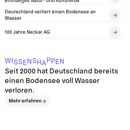
einmaliges Natur- und Kulturerbe
Deutschland verliert einen Bodensee an
Wasser
100 Jahre Neckar AG
P
W
S
I
P
N
N
E
S
S
H
E
A
Seit 2000 hat Deutschland bereits
einen Bodensee voll Wasser
verloren.
Mehr erfahren