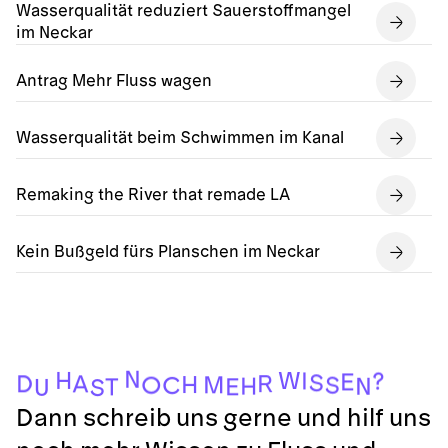
Wasserqualität reduziert Sauerstoffmangel
im Neckar
Antrag Mehr Fluss wagen
Wasserqualität beim Schwimmen im Kanal
Remaking the River that remade LA
Kein Bußgeld fürs Planschen im Neckar
N
H
W
I
?
E
S
R
D
A
H
M
S
O
C
H
N
E
T
U
S
Dann schreib uns gerne und hilf uns