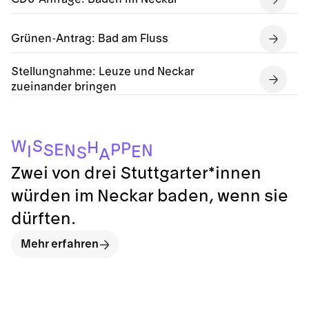
Grünen-Antrag: Bad am Fluss
Stellungnahme: Leuze und Neckar
zueinander bringen
S
W
H
P
P
E
S
N
N
E
I
S
A
Zwei von drei Stuttgarter*innen
würden im Neckar baden, wenn sie
dürften.
Mehr erfahren