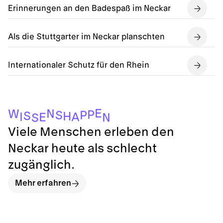
Erinnerungen an den Badespaß im Neckar
Als die Stuttgarter im Neckar planschten
Internationaler Schutz für den Rhein
E
N
W
P
S
P
S
H
I
A
E
N
S
Viele Menschen erleben den
Neckar heute als schlecht
zugänglich.
Mehr erfahren