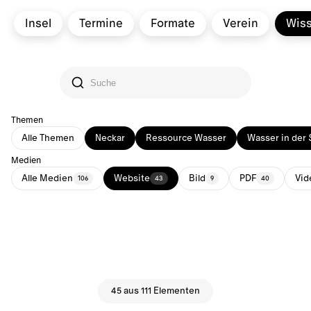
Insel
Termine
Formate
Verein
Wis
Themen
Alle Themen
Neckar
Ressource Wasser
Wasser in der 
Medien
Alle Medien
Website
Bild
PDF
Vid
106
43
9
40
45 aus 111 Elementen