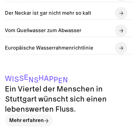
Der Neckar ist gar nicht mehr so kalt
Vom Quellwasser zum Abwasser
Europäische Wasserrahmenrichtlinie
E
H
S
A
W
I
P
S
P
N
N
S
E
Ein Viertel der Menschen in
Stuttgart wünscht sich einen
lebenswerten Fluss.
Mehr erfahren