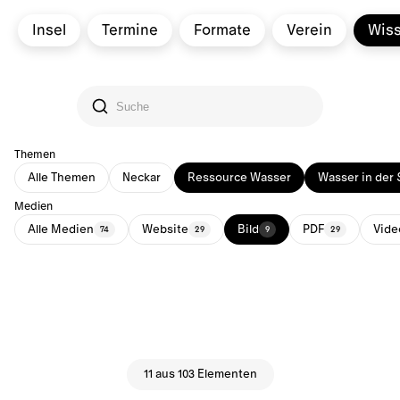
Insel
Termine
Formate
Verein
Wis
Themen
Alle Themen
Neckar
Ressource Wasser
Wasser in der 
Medien
Alle Medien
Website
Bild
PDF
Vide
74
29
9
29
11 aus 103 Elementen