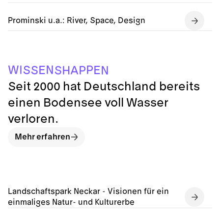
Prominski u.a.: River, Space, Design
N
W
I
P
S
E
E
S
A
P
S
H
N
Seit 2000 hat Deutschland bereits
einen Bodensee voll Wasser
verloren.
Mehr erfahren
Landschaftspark Neckar - Visionen für ein
einmaliges Natur- und Kulturerbe